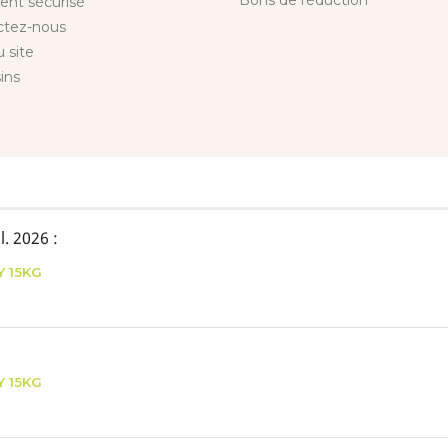
Bons de réduction
ent sécurisé
ctez-nous
u site
ins
il. 2026
:
Y 15KG
Y 15KG