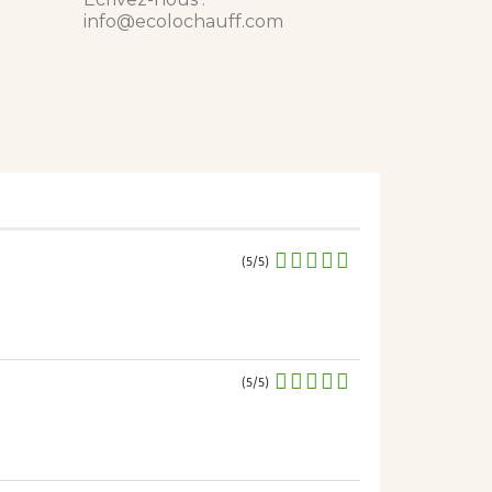
info@ecolochauff.com
(5/5)
(5/5)