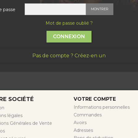
e passe
MONTRER
Mot de passe oublié ?
CONNEXION
Pas de compte ? Créez-en un
RE SOCIÉTÉ
VOTRE COMPTE
Informations personnelles
son
Commandes
ns légales
Avoirs
ions Générales de Vente
Adresses
pos