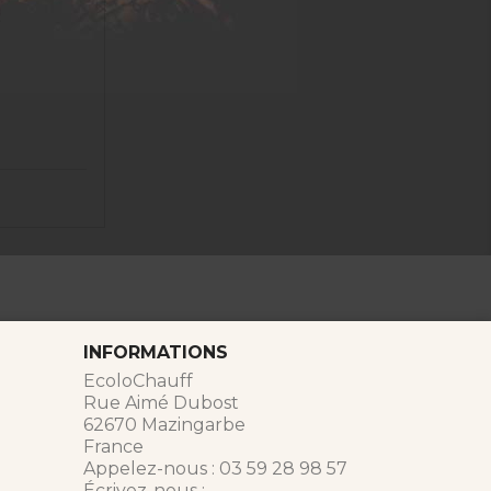
INFORMATIONS
EcoloChauff
Rue Aimé Dubost
62670 Mazingarbe
France
Appelez-nous :
03 59 28 98 57
Écrivez-nous :