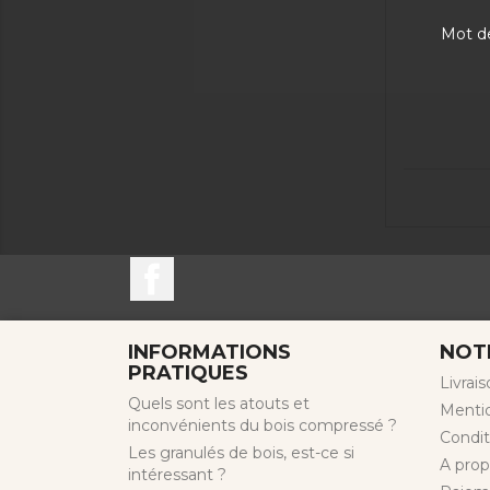
Mot d
Facebook
INFORMATIONS
NOT
PRATIQUES
Livrai
Quels sont les atouts et
Mentio
inconvénients du bois compressé ?
Condit
Les granulés de bois, est-ce si
A pro
intéressant ?