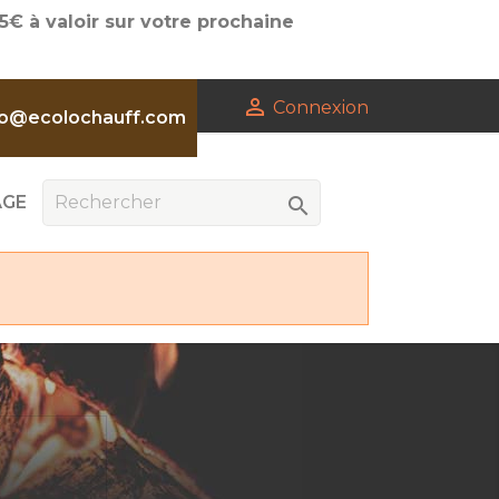
€ à valoir sur votre prochaine

Connexion
fo@ecolochauff.com
AGE
